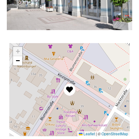
+
−
Leaflet
|
©
OpenStreetMap