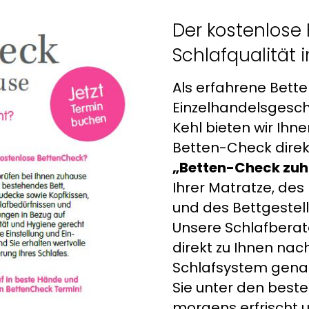
Der kostenlose 
Schlafqualität 
Als erfahrene Bette
Einzelhandelsgesc
Kehl bieten wir Ihn
Betten-Check direkt
„Betten-Check zu
Ihrer Matratze, des
und des Bettgestells
Unsere Schlafbera
direkt zu Ihnen na
Schlafsystem genau 
Sie unter den best
morgens erfrischt