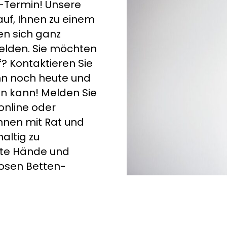
k-Termin! Unsere
auf, Ihnen zu einem
en sich ganz
melden
. Sie möchten
? Kontaktieren Sie
nn noch heute und
in kann! Melden Sie
online oder
hnen mit Rat und
haltig zu
este Hände und
losen Betten-