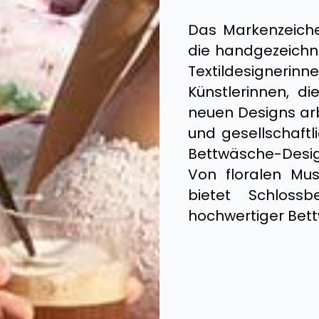
Das Markenzeiche
die handgezeichne
Textildesigneri
Künstlerinnen, d
neuen Designs arb
und gesellschaftl
Bettwäsche-Desi
Von floralen Mus
bietet Schlossb
hochwertiger Bettw